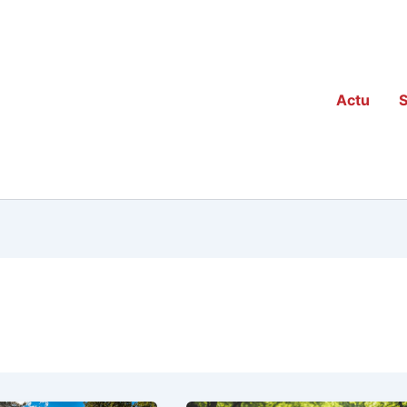
Actu
S