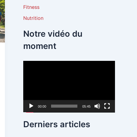
Fitness
Nutrition
Notre vidéo du
moment
L
e
c
t
e
00:00
05:45
u
Derniers articles
r
v