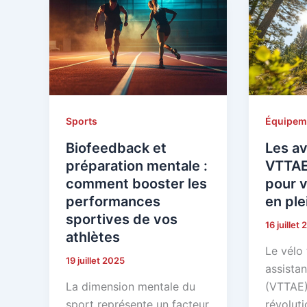
Sports
Équipem
Biofeedback et
Les a
préparation mentale :
VTTAE
comment booster les
pour 
performances
en ple
sportives de vos
16 juillet
athlètes
Le vélo 
19 juillet 2025
assistan
La dimension mentale du
(VTTAE)
sport représente un facteur
révolut