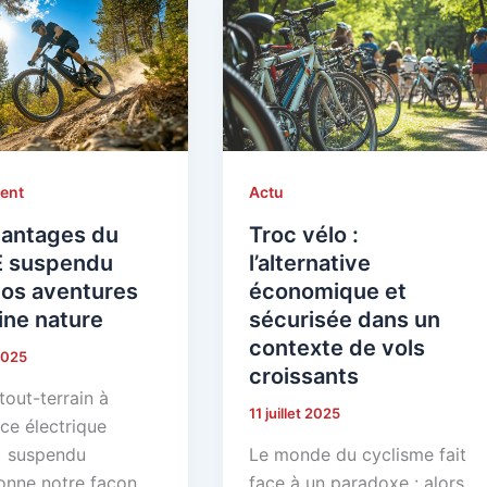
ent
Actu
vantages du
Troc vélo :
 suspendu
l’alternative
vos aventures
économique et
ine nature
sécurisée dans un
contexte de vols
 2025
croissants
tout-terrain à
11 juillet 2025
ce électrique
 suspendu
Le monde du cyclisme fait
ionne notre façon
face à un paradoxe : alors